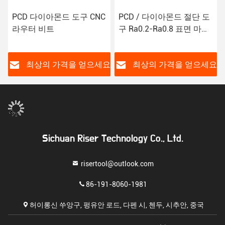
PCD 다이아몬드 도구 CNC
PCD / 다이아몬드 절단 도
라우터 비트
구 Ra0.2-Ra0.8 표면 마무
리
요
최상의 가격을 얻으세요
최상의 가격을 얻으세요
Sichuan Riser Technology Co., Ltd.
risertool@outlook.com
86-191-8060-1981
허이롱신 쑤앙구, 펑유안 로드, 다펜 시, 첸두, 시추안, 중국