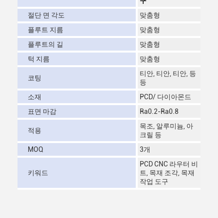
구
절단 면 각도
맞춤형
플루트 지름
맞춤형
플루트의 길
맞춤형
턱 지름
맞춤형
티안, 티안, 티안, 등
코팅
등
소재
PCD/ 다이아몬드
표면 마감
Ra0.2-Ra0.8
목조, 알루미늄, 아
적용
크릴 등
MOQ
3개
PCD CNC 라우터 비
키워드
트, 목재 조각, 목재
작업 도구