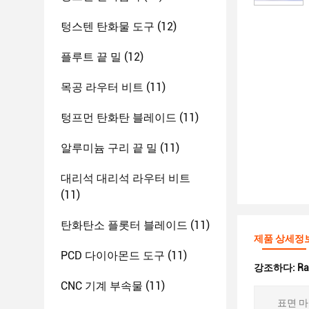
텅스텐 탄화물 도구
(12)
플루트 끝 밀
(12)
목공 라우터 비트
(11)
텅프먼 탄화탄 블레이드
(11)
알루미늄 구리 끝 밀
(11)
대리석 대리석 라우터 비트
(11)
탄화탄소 플롯터 블레이드
(11)
제품 상세정
PCD 다이아몬드 도구
(11)
강조하다:
R
CNC 기계 부속물
(11)
표면 마