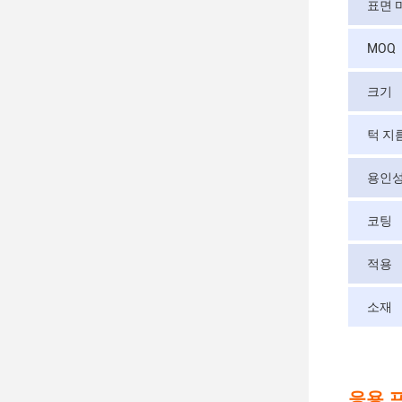
표면 
MOQ
크기
턱 지
용인
코팅
적용
소재
응용 