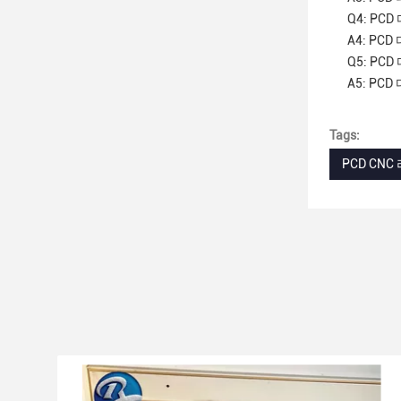
Q4: P
A4: P
Q5: P
A5: PC
Tags:
PCD CN