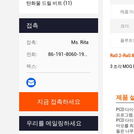
탄화물 드릴 비트
(11)
제품 이
접촉
크기:
플루트의
접촉:
Ms. Rita
전화:
86-191-8060-1981
Ra0.2-Ra
팩스:
3 조각 MOQ
제품 설
지금 접촉하세요
PCD 다
프로그램.
PCD 다
우리를 메일링하세요
마모를 최
들은 나무