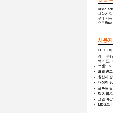
RiserT
사양에 맞
구에 사용
으로Ris
사용자
PCD 다
라이저테크
턱 지름,
브랜드 이
모델 번호
원산지:
중
내성이:
±
플루트 길
턱 지름:
표면 마감
MOQ:
3개