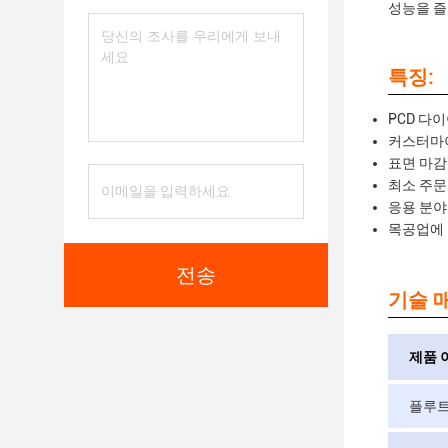
성능을 즐
특징:
PCD 다
커스터마이
표면 마감: 
최소 주문
응용 분야:
목공업에
전송
기술 매
제품 
플루트