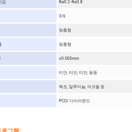
마감
Ra0.2-Ra0.8
3개
맞춤형
름
맞춤형
성
±0.005mm
티안, 티안, 티안, 등등
목조, 알루미늄, 아크릴 등
PCD/ 다이아몬드
프로그램: