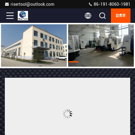
risertool@outlook.com
86-191-8060-1981
따옴표