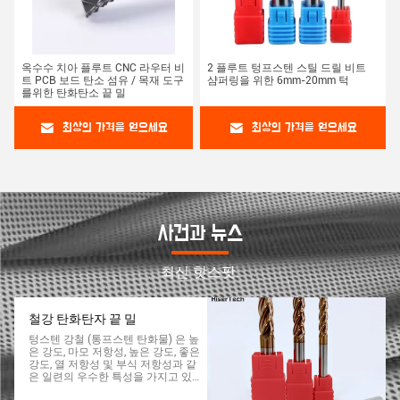
옥수수 치아 플루트 CNC 라우터 비
2 플루트 텅프스텐 스틸 드릴 비트
트 PCB 보드 탄소 섬유 / 목재 도구
샴퍼링을 위한 6mm-20mm 턱
를위한 탄화탄소 끝 밀
최상의 가격을 얻으세요
최상의 가격을 얻으세요
사건과 뉴스
최신 핫스팟.
철강 탄화탄자 끝 밀
텅스텐 강철 (통프스텐 탄화물) 은 높
은 강도, 마모 저항성, 높은 강도, 좋은
강도, 열 저항성 및 부식 저항성과 같
은 일련의 우수한 특성을 가지고 있
습니다.높은 강도와 마모 저항성 때