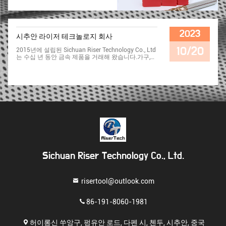
문에이 때문에 RiserTech 도구에서
생산 된 도구는 높은 경화, 마모 저항
의 특성을 가지고 있습니다.,날카롭
고 변형이 쉽지 않아 생산 효율성을
높이는 데 도움이 됩니다. 날카로운
2023
시추안 라이저 테크놀로지 회사
가장자리, 높은 경화, 좋은 견고성, 착
용하기가 쉽지 않은, 높은 정밀도, 부
10/20
2015년에 설립된 Sichuan Riser Technology Co., Ltd
러지, 틈이 현상이 없습니다, 얇은 필
는 수십 년 동안 금속 제품을 거래해 왔습니다.가구,
름 및 금속 장 절단 요구 사항을 충족
금속 액세서리 등우리는 국내에 의존하고 있습니다
할 수 있습니다. 고 탄소 강철, 스테인
최고 공장, 우리는 품질과 합리적인 가격을 보장 할 수
레스 스틸, 단단한 금속, 나무, 합성
있습니다. 우리의 제품은 모델, 산업 제조, 전자, PC,
판, 폼, 진주 면, XPE, EVA, 눈판, KT판,
PM Ma 렌즈, 공예,가구, 목재 처리, 광고 조각 등. 또한
플라스틱, 알루미늄판,알루미늄-플라
우리 회사의 절단 도구는 금속, 플라스틱, 아크릴, 樹
스틱 판, ACP판, MDF, PVC 등
脂, MDF, 나무 등을 처리 할 수 있습니다.옷장 손잡이.
우리는 많은 국가와 협력하고 우리의 고객 아시아, 북
미와 남미, 유럽 등에 퍼집니다.우리의 제품은 CNC 산
업에서 광범위하게 사용됩니다. 미래의 비즈니스 관
계와 상호 성공을 위해 우리와 연락하기 위해 삶의 모
든 계층에서 새롭고 오래된 고객을 환영합니다!
Sichuan Riser Technology Co., Ltd.
risertool@outlook.com
86-191-8060-1981
허이롱신 쑤앙구, 펑유안 로드, 다펜 시, 첸두, 시추안, 중국