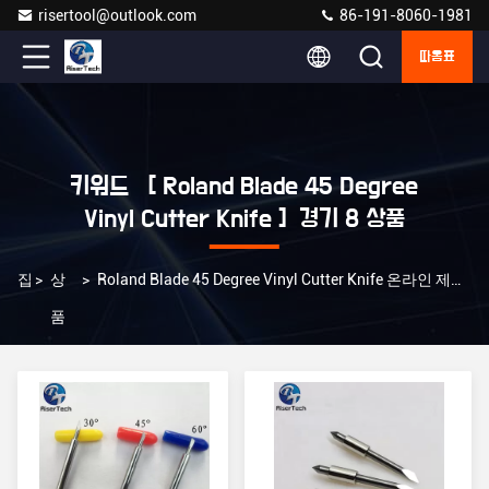
risertool@outlook.com
86-191-8060-1981
따옴표
키워드 [ Roland Blade 45 Degree
Vinyl Cutter Knife ] 경기 8 상품
집
>
상
>
Roland Blade 45 Degree Vinyl Cutter Knife 온라인 제조사
품