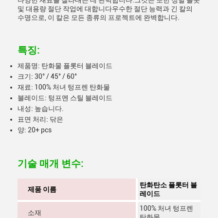
다양한 재료를 잘라내는 데 완벽합니다.그것은 또한 정밀 플롯
및 대용량 절단 작업에 대합니다우수한 절단 능력과 긴 칼의
수명으로, 이 칼은 모든 종류의 프로젝트에 완벽합니다.
특징:
제품명: 탄화물 플롯터 블레이드
크기: 30° / 45° / 60°
재료: 100% 처녀 텅프렌 탄화물
블레이드: 텅프멘 스틸 블레이드
내성: 높습니다.
표면 처리: 닦은
양: 20+ pcs
기술 매개 변수:
탄화탄소 플롯터 블
제품 이름
레이드
100% 처녀 텅프렌
소재
탄화물