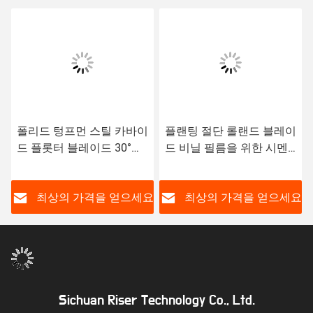
폴리드 텅프먼 스틸 카바이
플랜팅 절단 롤랜드 블레이
드 플롯터 블레이드 30°
드 비닐 필름을 위한 시멘
45° 60°
트 탄화탄 블레이드
요
최상의 가격을 얻으세요
최상의 가격을 얻으세요
Sichuan Riser Technology Co., Ltd.