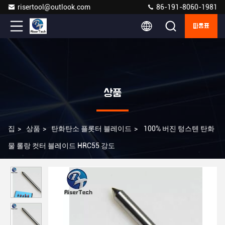
risertool@outlook.com
86-191-8060-1981
따옴표
상품
집
>
상품
>
탄화탄소 플롯터 블레이드
>
100% 버진 텅스텐 탄화
물 롤랑 컷터 블레이드 HRC55 강도