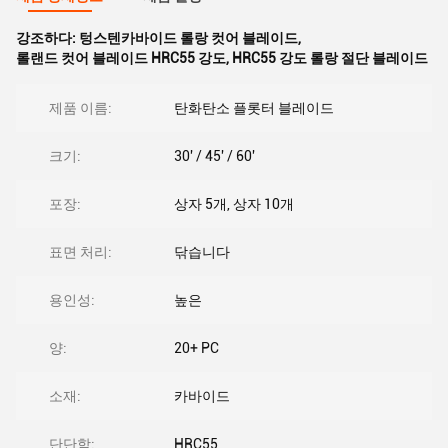
강조하다:
텅스텐카바이드 롤랑 컷어 블레이드
,
롤랜드 컷어 블레이드 HRC55 강도
,
HRC55 강도 롤랑 절단 블레이드
제품 이름:
탄화탄소 플롯터 블레이드
크기:
30' / 45' / 60'
포장:
상자 5개, 상자 10개
표면 처리:
닦습니다
용인성:
높은
양:
20+ PC
소재:
카바이드
단단함:
HRC55