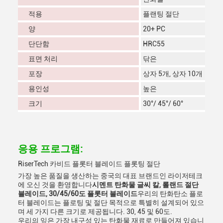
적용
플랜팅 절단
양
20+ PC
단단함
HRC55
표면 처리
닦은
포장
상자 5개, 상자 10개
용인성
높은
크기
30°/ 45°/ 60°
응용 프로그램:
RiserTech 카비드 플롯터 블레이드 플롯팅 절단
가장 높은 품질을 생산하는 중국의 대표 브랜드인 라이저테크
에 오신 것을 환영합니다
시멘트 탄화물 글씨 칼, 롤랜드 절단
블레이드, 30/45/60도 플롯터 블레이드
우리의 탄화탄소 플로
터 블레이드는 플로팅 및 절단 목적으로 특별히 설계되어 있으
며 세 가지 다른 크기로 제공됩니다. 30, 45 및 60도.
우리의 잎은 가장 내구성 있는 탄화물 재료로 만들어져 있습니