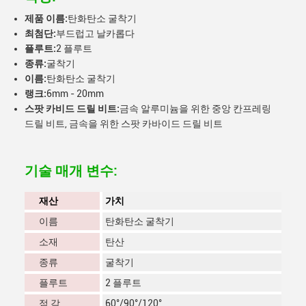
제품 이름:
탄화탄소 굴착기
최첨단:
부드럽고 날카롭다
플루트:
2 플루트
종류:
굴착기
이름:
탄화탄소 굴착기
랭크:
6mm - 20mm
스팟 카비드 드릴 비트:
금속 알루미늄을 위한 중앙 칸프레링
드릴 비트, 금속을 위한 스팟 카바이드 드릴 비트
기술 매개 변수:
재산
가치
이름
탄화탄소 굴착기
소재
탄산
종류
굴착기
플루트
2 플루트
점 각
60°/90°/120°