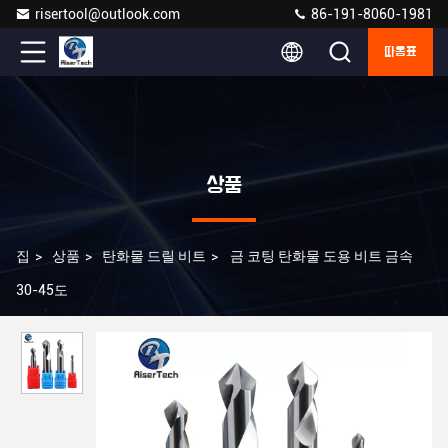
risertool@outlook.com
86-191-8060-1981
따옴표
상품
집
>
상품
>
탄화물 드릴 비트
>
금 코팅 탄화물 도용 비트 금속
30-45도