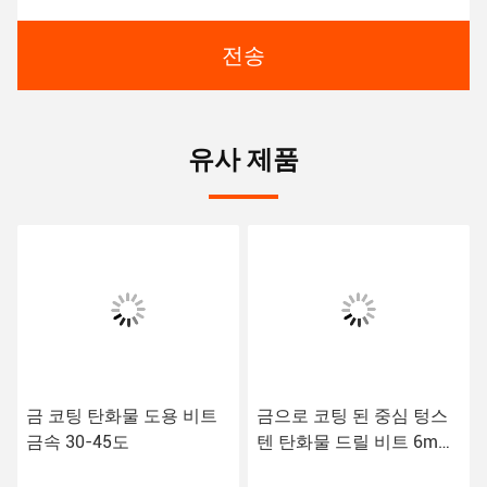
전송
유사 제품
금 코팅 탄화물 도용 비트
금으로 코팅 된 중심 텅스
금속 30-45도
텐 탄화물 드릴 비트 6mm-
20mm 턱