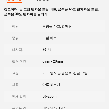
강조하다:
금 코팅 탄화물 드릴 비트
,
금속용 45도 탄화화물 드릴
,
금속용 30도 탄화화물 굴착기
적용:
구멍을 파고, 캄퍼링
종류:
드릴 비트
나사각:
30-45'
절단 직경:
6mm - 20mm
코팅:
비 코팅 또는 검은색, 황금 코팅
사용:
CNC 제분기
전체 길이:
50-200mm
프인트 각:
60° / 90° / 120°