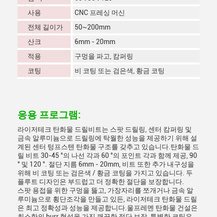
사용
CNC 프레싱 머신
전체 길이가
50~200mm
산크
6mm - 20mm
적용
구멍을 파고, 캄퍼링
코팅
비 코팅 또는 검은색, 황금 코팅
응용 프로그램:
라이저테크 탄화물 드릴비트는 스팟 드릴링, 센터 캄퍼링 및
금속 알루미늄으로 드릴링에 탁월한 성능을 제공하기 위해 설
계된 센터 텅프스텐 탄화물 구조를 갖추고 있습니다.탄화물 드
릴 비트 30-45 °의 나선 각과 60 °의 포인트 각과 함께 제공, 90
° 및 120 °. 절단 지름 6mm - 20mm, 비트 또한 추가 내구성을
위해 비 코팅 또는 검은색 / 황금 코팅을 가지고 있습니다. 두
플루트 디자인은 부드럽고 더 정확한 절단을 보장합니다.
스팟 용접을 위한 구멍을 뚫고, 가장자리를 쪼개거나 금속 알
루미늄으로 횡단조각을 만들고 있든, 라이저테크 탄화물 드릴
은 최고 정확성과 성능을 제공합니다.울프레멘 탄화물 건설은
최소한의 burr 형성을 가진 깨끗한 절단 보장, 특별한 코팅은