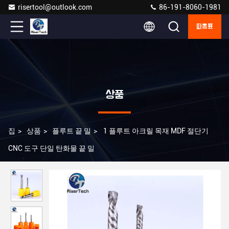
risertool@outlook.com
86-191-8060-1981
따옴표
상품
집
>
상품
>
플루트 끝 밀
>
1 플루트 아크릴 목재 MDF 절단기
CNC 도구 단일 탄화물 끝 밀