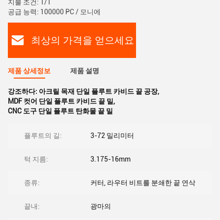
지불 조건: T/T
공급 능력: 100000 PC / 모니에
최상의 가격을 얻으세요
제품 상세정보
제품 설명
강조하다:
아크릴 목재 단일 플루트 카비드 끝 공장
,
MDF 컷어 단일 플루트 카비드 끝 밀
,
CNC 도구 단일 플루트 탄화물 끝 밀
플루트의 길:
3-72 밀리미터
턱 지름:
3.175-16mm
종류:
커터, 라우터 비트를 분쇄한 끝 연삭
끝내:
광마의