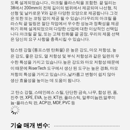
도록 설계되었습니다., 아크릴 플라스틱을 포함한. 끝 밀리는
38에서 200mm의 전체 길이의 범위에서 제공되며 나선형, 직
선형 및 날카로운 V와 같은 다양한 모양으로 제공됩니다.그것
은 또한 또는 코팅 없이 제공 될 수 있습니다우리의 아크릴 플
라스틱 끝 밀링은 절단 작업에서 우수한 성능과 정확성을 제공
하기 위해 설계되었으며 다양한 산업에 대한 이상적인 선택입
니다.아크릴 끝 밀, 또는 고체 탄화물 끝 공장, 우리의 제품 선택
은 당신의 요구 사항을 충족시킬 수 있습니다.
텅스텐 강철 (통프스텐 탄화물) 은 높은 강도, 마모 저항성, 높
은 강도, 좋은 강도, 열 저항성 및 부식 저항성과 같은 일련의 우
수한 특성을 가지고 있습니다.높은 강도와 마모 저항성 때문에
이 때문에 RiserTech 도구에서 생산 된 도구는 높은 경화, 마모
저항의 특성을 가지고 있습니다.,날카롭고 변형이 쉽지 않아
생산 효율성을 높이는 데 도움이 됩니다.
고 탄소 강철, 스테인레스 스틸, 단단한 금속, 나무, 합성 판, 폼,
진주 면, XPE, EVA, 눈판, KT판, 플라스틱, 알루미늄판,알루미
늄-플라스틱 판, ACP판, MDF, PVC 등
기술 매개 변수: